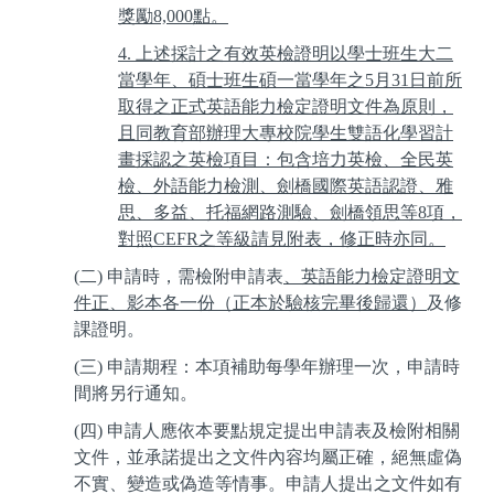
獎勵
8,000
點。
4. 上述採計之有效英檢證明以學士班生大二
當學年、碩士班生碩一當學年之
5
月
31
日前所
取得之正式英語能力檢定證明文件為原則，
且同教育部辦理大專校院學生雙語化學習計
畫採認之英檢項目：包含培力英檢、全民英
檢、外語能力檢測、劍橋國際英語認證、雅
思、多益、托福網路測驗、劍橋領思等
8
項，
對照
CEFR
之等級請見附表，修正時亦同。
(二) 申請時，需檢附申請表
、英語能力檢定證明文
件正、影本各一份（正本於驗核完畢後歸還）
及修
課證明。
(三) 申請期程：本項補助每學年辦理一次，申請時
間將另行通知。
(四) 申請人應依本要點規定提出申請表及檢附相關
文件，並承諾提出之文件內容均屬正確，絕無虛偽
不實、變造或偽造等情事。申請人提出之文件如有