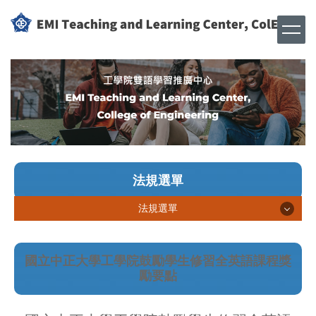
跳
到
主
要
內
容
區
法規選單
法規選單
獎勵教師推行全英語教學
國立中正大學工學院鼓勵學生修習全英語課程獎
學生英檢獎勵
勵要點
學生修課獎勵